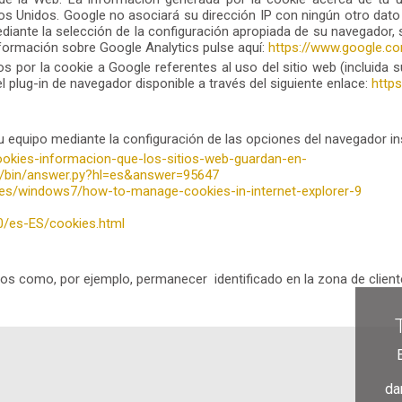
os Unidos. Google no asociará su dirección IP con ningún otro dato
iante la selección de la configuración apropiada de su navegador,
nformación sobre Google Analytics pulse aquí:
https://www.google.co
os por la cookie a Google referentes al uso del sitio web (incluida
plug-in de navegador disponible a través del siguiente enlace:
http
tu equipo mediante la configuración de las opciones del navegador in
cookies-informacion-que-los-sitios-web-guardan-en-
e/bin/answer.py?hl=es&answer=95647
-es/windows7/how-to-manage-cookies-in-internet-explorer-9
0/es-ES/cookies.html
dos como, por ejemplo, permanecer identificado en la zona de client
da